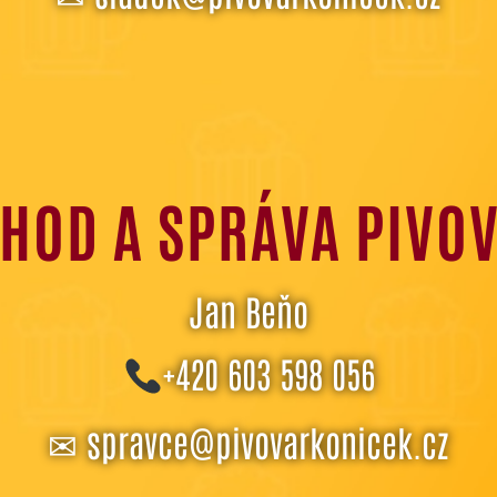
HOD A SPRÁVA PIVO
Jan Beňo
+420 603 598 056
✉
spravce@pivovarkonicek.cz