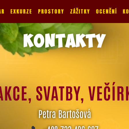
AR
EXKURZE
PROSTORY
ZÁŽITKY
OCENĚNÍ
K
KONTAKTY
AKCE, SVATBY, VEČÍR
Petra Bartošová