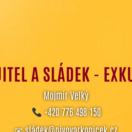
ITEL A SLÁDEK - EXK
Mojmír Velký
+420 776 498 150
✉
sládek@pivovarkonicek.cz