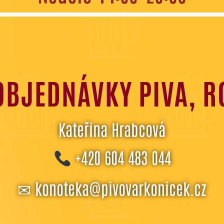
OBJEDNÁVKY PIVA, R
Kateřina Hrabcová
+420 604 483 044
✉
konoteka@pivovarkonicek.cz