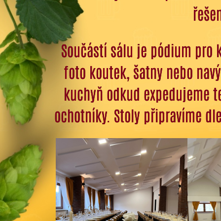
řešen
Součástí sálu je pódium pro 
foto koutek, šatny nebo navý
kuchyň odkud expedujeme tepl
ochotníky.
Stoly připravíme dl