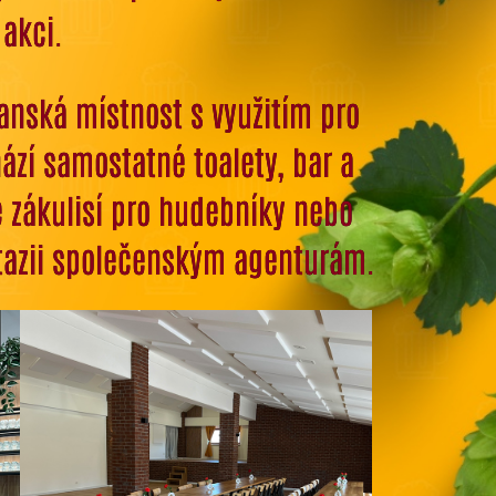
 akci.
anská místnost s využitím pro
ází samostatné toalety, bar
a
e zákulisí pro hudebníky nebo
tazii společenským agenturám.