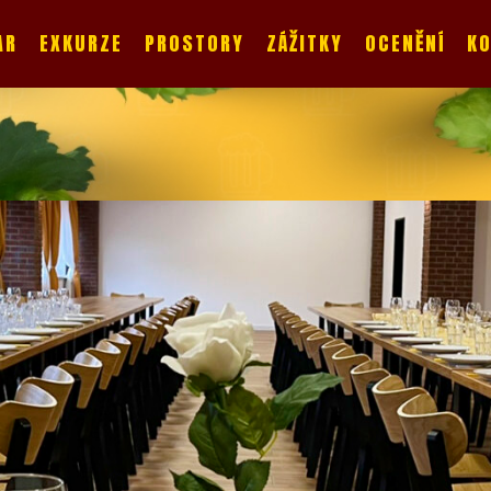
AR
EXKURZE
PROSTORY
ZÁŽITKY
OCENĚNÍ
K