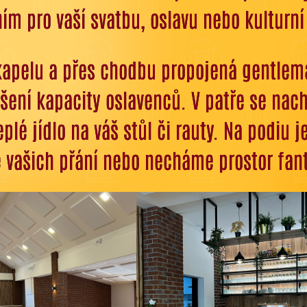
ím pro vaší svatbu, oslavu nebo kulturní
kapelu a přes chodbu propojená gentlem
šení kapacity oslavenců. V patře se nach
é jídlo na váš stůl či rauty. Na podiu j
e vašich přání
nebo necháme prostor fan